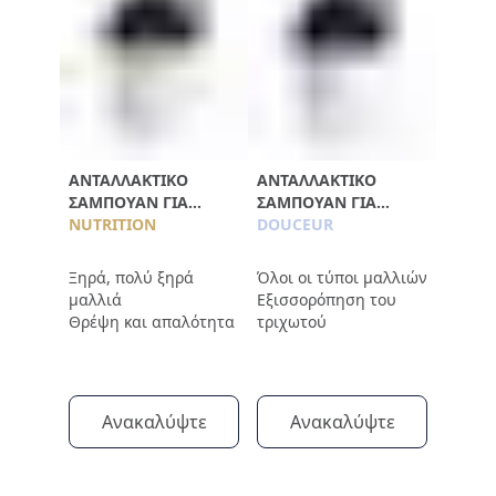
ΑΝΤΑΛΛΑΚΤΙΚΌ
ΑΝΤΑΛΛΑΚΤΙΚΌ
ΣΑΜΠΟΥΆΝ ΓΙΑ
ΣΑΜΠΟΥΆΝ ΓΙΑ
ΘΡΈΨΗ 750ML
NUTRITION
ΑΠΑΛΌΤΗΤΑ 750ML
DOUCEUR
Ξηρά, πολύ ξηρά
Όλοι οι τύποι μαλλιών
μαλλιά
Εξισσορόπηση του
Θρέψη και απαλότητα
τριχωτού
Ανακαλύψτε
Ανακαλύψτε