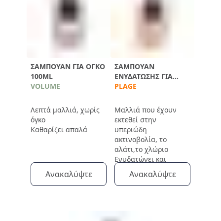
ΣΑΜΠΟΥΆΝ ΓΙΑ ΌΓΚΟ
ΣΑΜΠΟΥΆΝ
100ML
ΕΝΥΔΆΤΩΣΗΣ ΓΙΑ
VOLUME
ΜΕΤΆ ΤΟΝ ΉΛΙΟ
PLAGE
100ML
Λεπτά μαλλιά, χωρίς
Μαλλιά που έχουν
όγκο
εκτεθεί στην
Καθαρίζει απαλά
υπεριώδη
ακτινοβολία, το
αλάτι,το χλώριο
Ενυδατώνει και
απομακρύνει τα
Ανακαλύψτε
Ανακαλύψτε
υπολλείματα