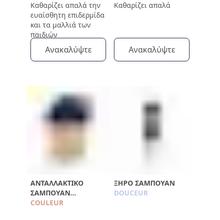
Καθαρίζει απαλά την
Καθαρίζει απαλά
ευαίσθητη επιδερμίδα
και τα μαλλιά των
παιδιών
Ανακαλύψτε
Ανακαλύψτε
ΑΝΤΑΛΛΑΚΤΙΚΌ
ΞΗΡΌ ΣΑΜΠΟΥΆΝ
ΣΑΜΠΟΥΆΝ
DOUCEUR
ΠΡΟΣΤΑΣΊΑΣ
COULEUR
ΧΡΏΜΑΤΟΣ 750ML