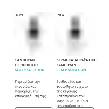
NEW
NEW
ΣΑΜΠΟΥΆΝ
ΔΕΡΜΟΚΑΤΑΠΡΑΫΝΤΙΚΌ
ΠΕΡΙΠΟΊΗΣΗΣ
ΣΑΜΠΟΥΆΝ
ΤΡΙΧΩΤΟΎ
SCALP SOLUTION
SCALP SOLUTION
Περιορίζειι την
Ερεθισμένο και
πιτυρίδα και
ευαίσθητο τριχωτό
περιορίζει την
της κεφαλής
επανεμφάνισή της
Καταπραΰνει τον
κνησμό και μειώνει
την ερυθρότητα