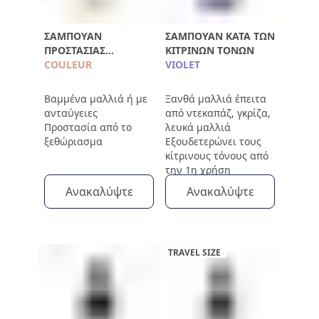
ΣΑΜΠΟΥΆΝ
ΣΑΜΠΟΥΆΝ ΚΑΤΆ ΤΩΝ
ΠΡΟΣΤΑΣΊΑΣ
ΚΊΤΡΙΝΩΝ ΤΌΝΩΝ
ΧΡΏΜΑΤΟΣ
COULEUR
VIOLET
Βαμμένα μαλλιά ή με
Ξανθά μαλλιά έπειτα
ανταύγειες
από ντεκαπάζ, γκρίζα,
Προστασία από το
λευκά μαλλιά
ξεθώριασμα
Εξουδετερώνει τους
κίτρινους τόνους από
την 1η χρήση
Ανακαλύψτε
Ανακαλύψτε
TRAVEL SIZE