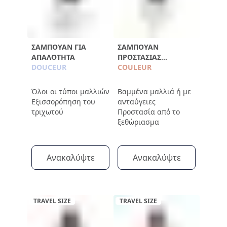
ΣΑΜΠΟΥΆΝ ΓΙΑ
ΣΑΜΠΟΥΆΝ
ΑΠΑΛΌΤΗΤΑ
ΠΡΟΣΤΑΣΊΑΣ
DOUCEUR
ΧΡΏΜΑΤΟΣ 100ML
COULEUR
Όλοι οι τύποι μαλλιών
Βαμμένα μαλλιά ή με
Εξισσορόπηση του
ανταύγειες
τριχωτού
Προστασία από το
ξεθώριασμα
Ανακαλύψτε
Ανακαλύψτε
TRAVEL SIZE
TRAVEL SIZE