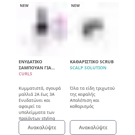
NEW
NEW
ΕΝΥΔΑΤΙΚΌ
ΚΑΘΑΡΙΣΤΙΚΌ SCRUB
ΣΑΜΠΟΥΆΝ ΓΙΑ
SCALP SOLUTION
ΜΠΟΎΚΛΕΣ
CURLS
Κυμματιστά, σγουρά
Όλα τα είδη τριχωτού
μαλλιά 2Α έως 3Α
της κεφαλής
Ενυδατώνει και
Απολέπιση και
αφαιρεί τα
καθαρισμός
υπολείμματα των
προϊόντων styling
Ανακαλύψτε
Ανακαλύψτε