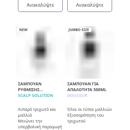
Ανακαλύψτε
Ανακαλύψτε
NEW
JUMBO SIZE
ΣΑΜΠΟΥΆΝ
ΣΑΜΠΟΥΆΝ ΓΙΑ
ΡΎΘΜΙΣΗΣ
ΑΠΑΛΌΤΗΤΑ 500ML
ΛΙΠΑΡΌΤΗΤΑΣ
SCALP SOLUTION
DOUCEUR
Λιπαρό τριχωτό και
Όλοι οι τύποι μαλλιών
μαλλιά
Εξισσορόπηση του
Μειώνει την
τριχωτού
υπερβολική παραγωγή