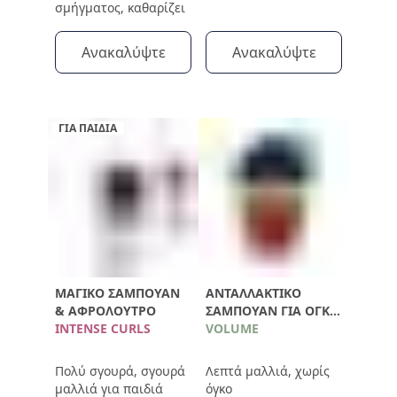
σμήγματος, καθαρίζει
Ανακαλύψτε
Ανακαλύψτε
ΓΙΑ ΠΑΙΔΙΑ
ΜΑΓΙΚΌ ΣΑΜΠΟΥΆΝ
ΑΝΤΑΛΛΑΚΤΙΚΌ
& ΑΦΡΌΛΟΥΤΡΟ
ΣΑΜΠΟΥΆΝ ΓΙΑ ΌΓΚΟ
INTENSE CURLS
750ML
VOLUME
Πολύ σγουρά, σγουρά
Λεπτά μαλλιά, χωρίς
μαλλιά για παιδιά
όγκο