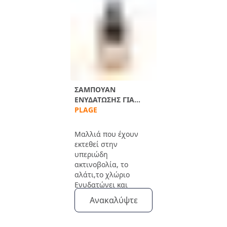
ΣΑΜΠΟΥΆΝ
ΕΝΥΔΆΤΩΣΗΣ ΓΙΑ
ΜΕΤΆ ΤΟΝ ΉΛΙΟ
PLAGE
Μαλλιά που έχουν
εκτεθεί στην
υπεριώδη
ακτινοβολία, το
αλάτι,το χλώριο
Ενυδατώνει και
απομακρύνει τα
Ανακαλύψτε
υπολλείματα