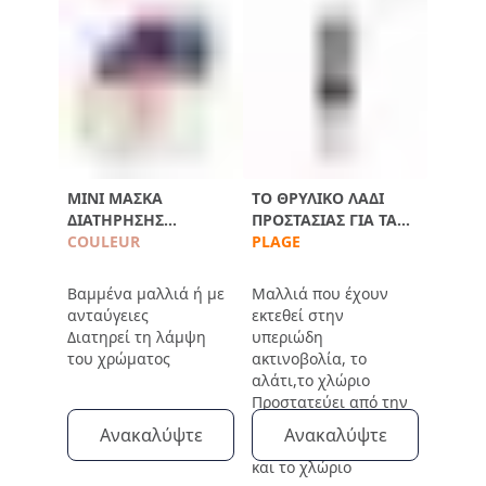
ΜΊΝΙ ΜΆΣΚΑ
ΤΟ ΘΡΥΛΙΚΌ ΛΆΔΙ
ΔΙΑΤΉΡΗΣΗΣ
ΠΡΟΣΤΑΣΊΑΣ ΓΙΑ ΤΑ
ΧΡΏΜΑΤΟΣ
COULEUR
ΜΑΛΛΙΆ
PLAGE
Βαμμένα μαλλιά ή με
Μαλλιά που έχουν
ανταύγειες
εκτεθεί στην
Διατηρεί τη λάμψη
υπεριώδη
του χρώματος
ακτινοβολία, το
αλάτι,το χλώριο
Προστατεύει από την
υπεριώδη
Ανακαλύψτε
Ανακαλύψτε
ακτινοβολία, το αλάτι
και το χλώριο