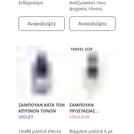
ξεθώριασμα
Αναζωογονεί τους
ψυχρούς τόνους
Ανακαλύψτε
Ανακαλύψτε
TRAVEL SIZE
ΣΑΜΠΟΥΆΝ ΚΑΤΆ ΤΩΝ
ΣΑΜΠΟΥΆΝ
ΚΊΤΡΙΝΩΝ ΤΌΝΩΝ
ΠΡΟΣΤΑΣΊΑΣ
VIOLET
ΧΡΏΜΑΤΟΣ 100ML
COULEUR
Ξανθά μαλλιά έπειτα
Βαμμένα μαλλιά ή με