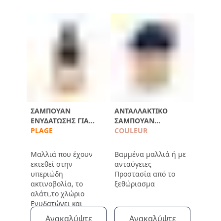
ΣΑΜΠΟΥΆΝ
ΑΝΤΑΛΛΑΚΤΙΚΌ
ΕΝΥΔΆΤΩΣΗΣ ΓΙΑ
ΣΑΜΠΟΥΆΝ
ΜΕΤΆ ΤΟΝ ΉΛΙΟ
PLAGE
ΠΡΟΣΤΑΣΊΑΣ
COULEUR
ΧΡΏΜΑΤΟΣ 750ML
Μαλλιά που έχουν
Βαμμένα μαλλιά ή με
εκτεθεί στην
ανταύγειες
υπεριώδη
Προστασία από το
ακτινοβολία, το
ξεθώριασμα
αλάτι,το χλώριο
Ενυδατώνει και
απομακρύνει τα
Ανακαλύψτε
Ανακαλύψτε