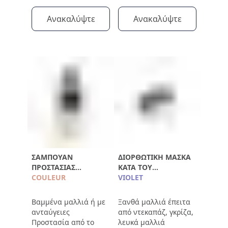
Ανακαλύψτε
Ανακαλύψτε
ΣΑΜΠΟΥΆΝ
ΔΙΟΡΘΩΤΙΚΉ ΜΆΣΚΑ
ΠΡΟΣΤΑΣΊΑΣ
ΚΑΤΆ ΤΟΥ
ΧΡΏΜΑΤΟΣ
COULEUR
ΚΙΤΡΙΝΊΣΜΑΤΟΣ
VIOLET
Βαμμένα μαλλιά ή με
Ξανθά μαλλιά έπειτα
ανταύγειες
από ντεκαπάζ, γκρίζα,
Προστασία από το
λευκά μαλλιά