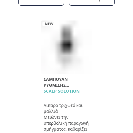
NEW
ΣΑΜΠΟΥΆΝ
ΡΎΘΜΙΣΗΣ
ΛΙΠΑΡΌΤΗΤΑΣ
SCALP SOLUTION
Λιπαρό τριχωτό και
μαλλιά
Μειώνει την
υπερβολική παραγωγή
σμήγματος, καθαρίζει