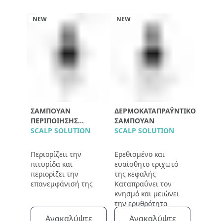
NEW
NEW
ΣΑΜΠΟΥΆΝ
ΔΕΡΜΟΚΑΤΑΠΡΑΫΝΤΙΚΌ
ΠΕΡΙΠΟΊΗΣΗΣ
ΣΑΜΠΟΥΆΝ
ΤΡΙΧΩΤΟΎ
SCALP SOLUTION
SCALP SOLUTION
Περιορίζειι την
Ερεθισμένο και
πιτυρίδα και
ευαίσθητο τριχωτό
περιορίζει την
της κεφαλής
επανεμφάνισή της
Καταπραΰνει τον
κνησμό και μειώνει
την ερυθρότητα
Ανακαλύψτε
Ανακαλύψτε