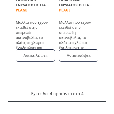
ΕΝΥΔΆΤΩΣΗΣ ΓΙΑ
ΕΝΥΔΆΤΩΣΗΣ ΓΙΑ
ΜΕΤΆ ΤΟΝ ΉΛΙΟ
PLAGE
ΜΕΤΆ ΤΟΝ ΉΛΙΟ
PLAGE
100ML
Μαλλιά που έχουν
Μαλλιά που έχουν
εκτεθεί στην
εκτεθεί στην
υπεριώδη
υπεριώδη
ακτινοβολία, το
ακτινοβολία, το
αλάτι,το χλώριο
αλάτι,το χλώριο
Ενυδατώνει και
Ενυδατώνει και
απομακρύνει τα
απομακρύνει τα
Ανακαλύψτε
Ανακαλύψτε
υπολλείματα
υπολλείματα
Έχετε δει 4 προϊόντα στο 4