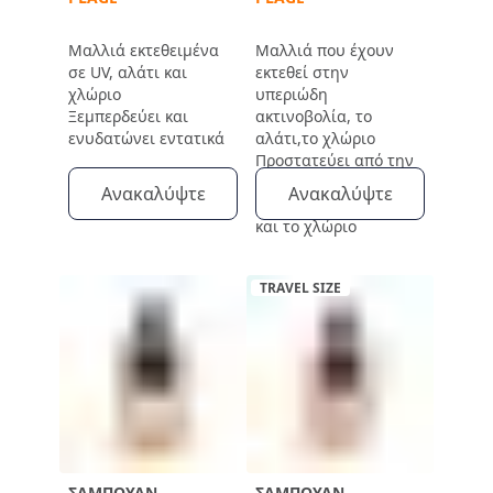
ΤΟΝ ΉΛΙΟ
Μαλλιά εκτεθειμένα
Μαλλιά που έχουν
σε UV, αλάτι και
εκτεθεί στην
χλώριο
υπεριώδη
Ξεμπερδεύει και
ακτινοβολία, το
ενυδατώνει εντατικά
αλάτι,το χλώριο
Προστατεύει από την
υπεριώδη
Ανακαλύψτε
Ανακαλύψτε
ακτινοβολία, το αλάτι
και το χλώριο
TRAVEL SIZE
ΣΑΜΠΟΥΆΝ
ΣΑΜΠΟΥΆΝ