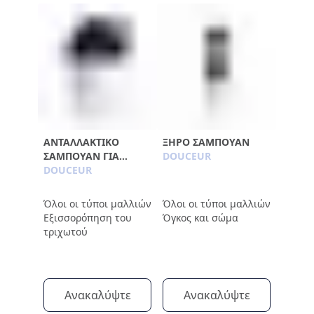
ΑΝΤΑΛΛΑΚΤΙΚΌ
ΞΗΡΌ ΣΑΜΠΟΥΆΝ
ΣΑΜΠΟΥΆΝ ΓΙΑ
DOUCEUR
ΑΠΑΛΌΤΗΤΑ 750ML
DOUCEUR
Όλοι οι τύποι μαλλιών
Όλοι οι τύποι μαλλιών
Εξισσορόπηση του
Όγκος και σώμα
τριχωτού
Ανακαλύψτε
Ανακαλύψτε