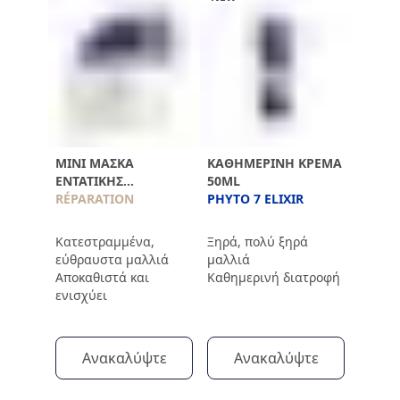
ΜΊΝΙ ΜΆΣΚΑ
ΚΑΘΗΜΕΡΙΝΉ ΚΡΈΜΑ
ΕΝΤΑΤΙΚΉΣ
50ML
ΕΠΑΝΌΡΘΩΣΗΣ
RÉPARATION
PHYTO 7 ELIXIR
Κατεστραμμένα,
Ξηρά, πολύ ξηρά
εύθραυστα μαλλιά
μαλλιά
Αποκαθιστά και
Καθημερινή διατροφή
ενισχύει
Ανακαλύψτε
Ανακαλύψτε