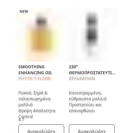
NEW
SMOOTHING
230°
ENHANCING OIL
ΘΕΡΜΟΠΡΟΣΤΑΤΕΥΤΙΚΌ
PHYTO 7 ELIXIR
SPRAY ΚΑΤΆ ΤΟΥ
RÉPARATION
ΣΠΑΣΊΜΑΤΟΣ
Πυκνά, ξηρά &
Κατεστραμμένα,
ταλαιπωρημένα
εύθραυστα μαλλιά
μαλλιά
Προστατεύει και
Θρεψη Απαλοτητα
επανορθώνει
Control
4.7
Ανακαλύψτε
Ανακαλύψτε