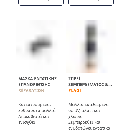
ΜΆΣΚΑ ΕΝΤΑΤΙΚΉΣ
ΣΠΡΈΙ
ΕΠΑΝΌΡΘΩΣΗΣ
ΞΕΜΠΕΡΔΈΜΑΤΟΣ &
RÉPARATION
ΕΠΑΝΥΔΆΤΩΣΗΣ ΜΕΤΆ
PLAGE
ΤΟΝ ΉΛΙΟ
Κατεστραμμένα,
Μαλλιά εκτεθειμένα
εύθραυστα μαλλιά
σε UV, αλάτι και
Αποκαθιστά και
χλώριο
ενισχύει
Ξεμπερδεύει και
ενυδατώνει εντατικά