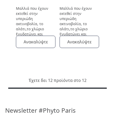
100ML
Μαλλιά που έχουν
Μαλλιά που έχουν
εκτεθεί στην
εκτεθεί στην
υπεριώδη
υπεριώδη
ακτινοβολία, το
ακτινοβολία, το
αλάτι,το χλώριο
αλάτι,το χλώριο
Ενυδατώνει και
Ενυδατώνει και
απομακρύνει τα
απομακρύνει τα
Ανακαλύψτε
Ανακαλύψτε
υπολλείματα
υπολλείματα
Έχετε δει 12 προϊόντα στο 12
Newsletter #Phyto Paris