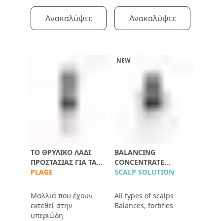
Ανακαλύψτε
Ανακαλύψτε
NEW
ΤΟ ΘΡΥΛΙΚΌ ΛΆΔΙ
BALANCING
ΠΡΟΣΤΑΣΊΑΣ ΓΙΑ ΤΑ
CONCENTRATE
ΜΑΛΛΙΆ
PLAGE
POLLEINE
SCALP SOLUTION
Μαλλιά που έχουν
All types of scalps
εκτεθεί στην
Balances, fortifies
υπεριώδη